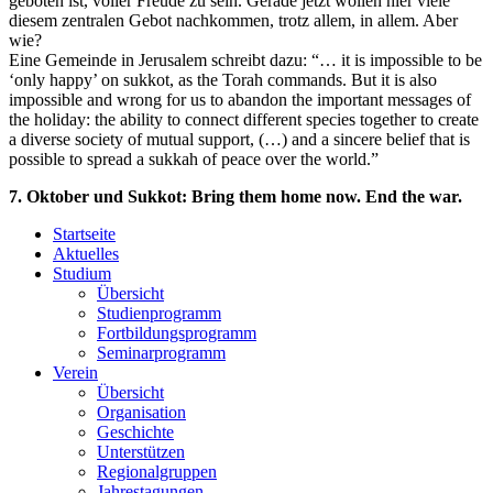
geboten ist, voller Freude zu sein. Gerade jetzt wollen hier viele
diesem zentralen Gebot nachkommen, trotz allem, in allem. Aber
wie?
Eine Gemeinde in Jerusalem schreibt dazu: “… it is impossible to be
‘only happy’ on sukkot, as the Torah commands. But it is also
impossible and wrong for us to abandon the important messages of
the holiday: the ability to connect different species together to create
a diverse society of mutual support, (…) and a sincere belief that is
possible to spread a sukkah of peace over the world.”
7. Oktober und Sukkot: Bring them home now. End the war.
Startseite
Aktuelles
Studium
Übersicht
Studienprogramm
Fortbildungsprogramm
Seminarprogramm
Verein
Übersicht
Organisation
Geschichte
Unterstützen
Regionalgruppen
Jahrestagungen